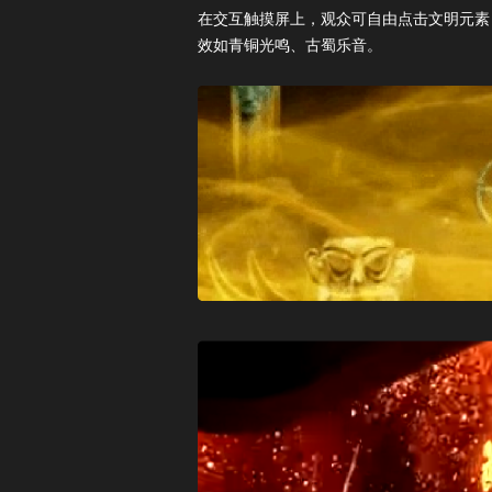
在交互触摸屏上，观众可自由点击文明元
效如青铜光鸣、古蜀乐音。