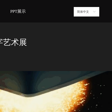
PPT展示
简体中文
ꀅ
字艺术展