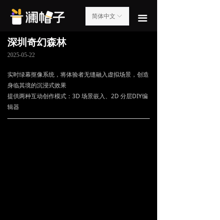
首页
简体中文
ꀅ
끀
互动产品库
深圳奇幻森林
案例展示
2025-05-22
实时绿幕抠像系统，将体验者无缝融入虚拟场景，创造
关于我们
身临其境的沉浸式效果
提供两种互动创作模式：3D 场景嵌入、2D 分层DIY编
PPT展示
辑器